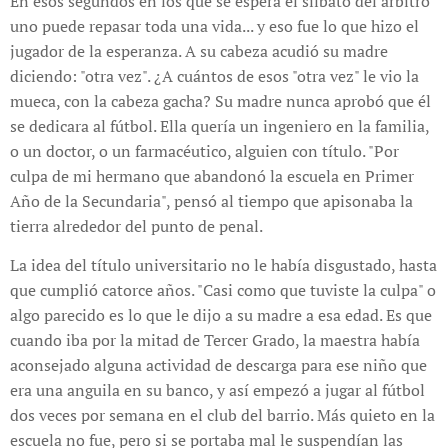
En esos segundos en los que se espera el silbato del árbitro
uno puede repasar toda una vida... y eso fue lo que hizo el
jugador de la esperanza. A su cabeza acudió su madre
diciendo: "otra vez". ¿A cuántos de esos "otra vez" le vio la
mueca, con la cabeza gacha? Su madre nunca aprobó que él
se dedicara al fútbol. Ella quería un ingeniero en la familia,
o un doctor, o un farmacéutico, alguien con título. "Por
culpa de mi hermano que abandonó la escuela en Primer
Año de la Secundaria", pensó al tiempo que apisonaba la
tierra alrededor del punto de penal.
La idea del título universitario no le había disgustado, hasta
que cumplió catorce años. "Casi como que tuviste la culpa" o
algo parecido es lo que le dijo a su madre a esa edad. Es que
cuando iba por la mitad de Tercer Grado, la maestra había
aconsejado alguna actividad de descarga para ese niño que
era una anguila en su banco, y así empezó a jugar al fútbol
dos veces por semana en el club del barrio. Más quieto en la
escuela no fue, pero si se portaba mal le suspendían las