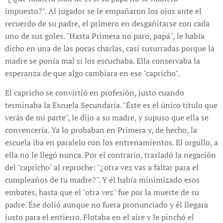
impuesto?". Al jugador se le empañaron los ojos ante el
recuerdo de su padre, el primero en desgañitarse con cada
uno de sus goles. "Hasta Primera no paro, papá", le había
dicho en una de las pocas charlas, casi susurradas porque la
madre se ponía mal si los escuchaba. Ella conservaba la
esperanza de que algo cambiara en ese "capricho".
El capricho se convirtió en profesión, justo cuando
terminaba la Escuela Secundaria. "Éste es el único título que
verás de mi parte", le dijo a su madre, y supuso que ella se
convencería. Ya lo probaban en Primera y, de hecho, la
escuela iba en paralelo con los entrenamientos. El orgullo, a
ella no le llegó nunca. Por el contrario, trasladó la negación
del "capricho" al reproche: "¿otra vez vas a faltar para el
cumpleaños de tu madre?". Y él había minimizado esos
embates, hasta que el "otra vez" fue por la muerte de su
padre. Ése dolió aunque no fuera pronunciado y él llegara
justo para el entierro. Flotaba en el aire y le pinchó el