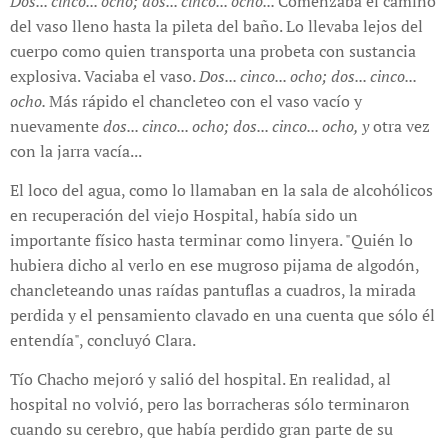
Dos... cinco... ocho; dos... cinco... ocho...
Comenzaba el camino
del vaso lleno hasta la pileta del baño. Lo llevaba lejos del
cuerpo como quien transporta una probeta con sustancia
explosiva. Vaciaba el vaso.
Dos... cinco... ocho; dos... cinco...
ocho.
Más rápido el chancleteo con el vaso vacío y
nuevamente
dos... cinco... ocho; dos... cinco... ocho, y
otra vez
con la jarra vacía...
El loco del agua, como lo llamaban en la sala de alcohólicos
en recuperación del viejo Hospital, había sido un
importante físico hasta terminar como linyera. "Quién lo
hubiera dicho al verlo en ese mugroso pijama de algodón,
chancleteando unas raídas pantuflas a cuadros, la mirada
perdida y el pensamiento clavado en una cuenta que sólo él
entendía", concluyó Clara.
Tío Chacho mejoró y salió del hospital. En realidad, al
hospital no volvió, pero las borracheras sólo terminaron
cuando su cerebro, que había perdido gran parte de su