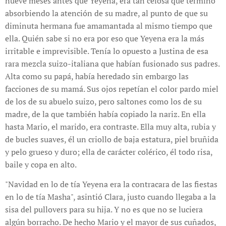
nueve meses antes que Yeyena, era tan celosa que terminó
absorbiendo la atención de su madre, al punto de que su
diminuta hermana fue amamantada al mismo tiempo que
ella. Quién sabe si no era por eso que Yeyena era la más
irritable e imprevisible. Tenía lo opuesto a Justina de esa
rara mezcla suizo-italiana que habían fusionado sus padres.
Alta como su papá, había heredado sin embargo las
facciones de su mamá. Sus ojos repetían el color pardo miel
de los de su abuelo suizo, pero saltones como los de su
madre, de la que también había copiado la nariz. En ella
hasta Mario, el marido, era contraste. Ella muy alta, rubia y
de bucles suaves, él un criollo de baja estatura, piel bruñida
y pelo grueso y duro; ella de carácter colérico, él todo risa,
baile y copa en alto.
"Navidad en lo de tía Yeyena era la contracara de las fiestas
en lo de tía Masha", asintió Clara, justo cuando llegaba a la
sisa del pullovers para su hija. Y no es que no se luciera
algún borracho. De hecho Mario y el mayor de sus cuñados,