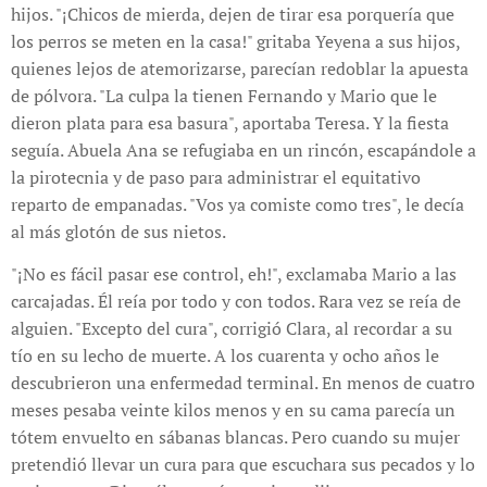
hijos. "¡Chicos de mierda, dejen de tirar esa porquería que
los perros se meten en la casa!" gritaba Yeyena a sus hijos,
quienes lejos de atemorizarse, parecían redoblar la apuesta
de pólvora. "La culpa la tienen Fernando y Mario que le
dieron plata para esa basura", aportaba Teresa. Y la fiesta
seguía. Abuela Ana se refugiaba en un rincón, escapándole a
la pirotecnia y de paso para administrar el equitativo
reparto de empanadas. "Vos ya comiste como tres", le decía
al más glotón de sus nietos.
"¡No es fácil pasar ese control, eh!", exclamaba Mario a las
carcajadas. Él reía por todo y con todos. Rara vez se reía de
alguien. "Excepto del cura", corrigió Clara, al recordar a su
tío en su lecho de muerte. A los cuarenta y ocho años le
descubrieron una enfermedad terminal. En menos de cuatro
meses pesaba veinte kilos menos y en su cama parecía un
tótem envuelto en sábanas blancas. Pero cuando su mujer
pretendió llevar un cura para que escuchara sus pecados y lo