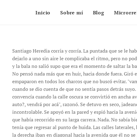
Inicio
Sobre mí
Blog
Microrre
Santiago Heredia corría y corría. La puntada que se le h
dejarlo a uno sin aire le complicaba el ritmo, pero no pod
y la bala no salió supo que era el momento de saltar la ba
No pensó nada más que en huir, hacia donde fuera. Giró en
empaparon en todos los charcos que no buscó evitar. "v
cuando se dio cuenta de que no sentía pasos detrás suyo. 
convencía cuando la calle oscura se convirtió en ancha ave
auto?, vendrá por acá", razonó. Se detuvo en seco, jadean
incontrolable. Se apoyó en la pared y espió hacia la aveni
que había recorrido en su larga carrera. Nada. No sabía bi
tenía que regresar al punto de huida. Las calles laterales,
la derecha iban en diagonal hacia la avenida que él no se a