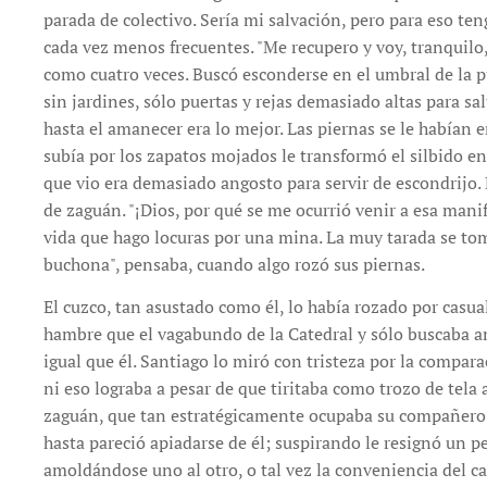
parada de colectivo. Sería mi salvación, pero para eso ten
cada vez menos frecuentes. "Me recupero y voy, tranquilo,
como cuatro veces. Buscó esconderse en el umbral de la p
sin jardines, sólo puertas y rejas demasiado altas para sal
hasta el amanecer era lo mejor. Las piernas se le habían e
subía por los zapatos mojados le transformó el silbido e
que vio era demasiado angosto para servir de escondrijo. 
de zaguán. "¡Dios, por qué se me ocurrió venir a esa mani
vida que hago locuras por una mina. La muy tarada se tom
buchona", pensaba, cuando algo rozó sus piernas.
El cuzco, tan asustado como él, lo había rozado por casua
hambre que el vagabundo de la Catedral y sólo buscaba a
igual que él. Santiago lo miró con tristeza por la compara
ni eso lograba a pesar de que tiritaba como trozo de tela 
zaguán, que tan estratégicamente ocupaba su compañero d
hasta pareció apiadarse de él; suspirando le resignó un 
amoldándose uno al otro, o tal vez la conveniencia del c