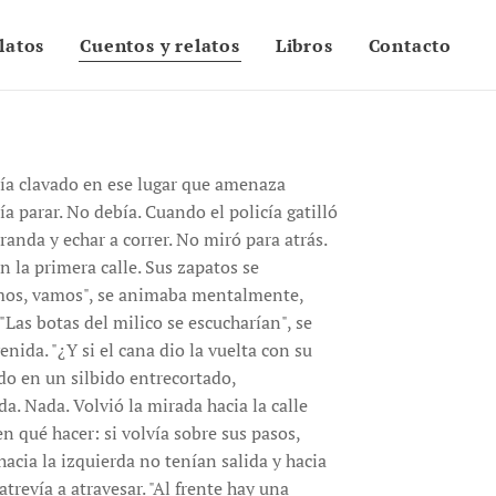
latos
Cuentos y relatos
Libros
Contacto
abía clavado en ese lugar que amenaza
ía parar. No debía. Cuando el policía gatilló
randa y echar a correr. No miró para atrás.
 la primera calle. Sus zapatos se
amos, vamos", se animaba mentalmente,
"Las botas del milico se escucharían", se
nida. "¿Y si el cana dio la vuelta con su
do en un silbido entrecortado,
da. Nada. Volvió la mirada hacia la calle
en qué hacer: si volvía sobre sus pasos,
 hacia la izquierda no tenían salida y hacia
trevía a atravesar. "Al frente hay una