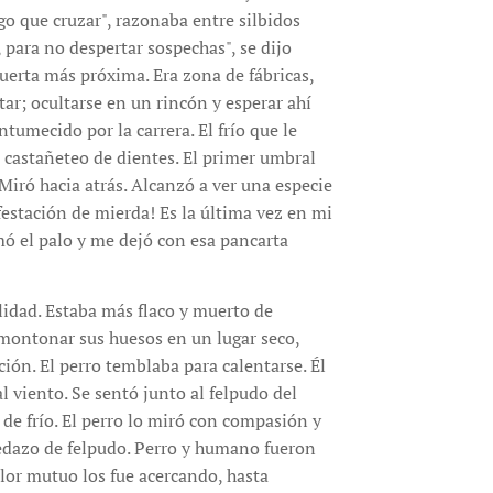
go que cruzar", razonaba entre silbidos
 para no despertar sospechas", se dijo
uerta más próxima. Era zona de fábricas,
tar; ocultarse en un rincón y esperar ahí
ntumecido por la carrera. El frío que le
n castañeteo de dientes. El primer umbral
Miró hacia atrás. Alcanzó a ver una especie
festación de mierda! Es la última vez en mi
ó el palo y me dejó con esa pancarta
lidad. Estaba más flaco y muerto de
montonar sus huesos en un lugar seco,
ción. El perro temblaba para calentarse. Él
al viento. Se sentó junto al felpudo del
e frío. El perro lo miró con compasión y
pedazo de felpudo. Perro y humano fueron
alor mutuo los fue acercando, hasta